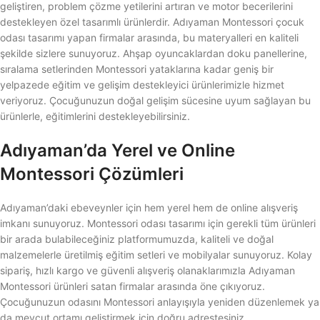
geliştiren, problem çözme yetilerini artıran ve motor becerilerini
destekleyen özel tasarımlı ürünlerdir. Adıyaman Montessori çocuk
odası tasarımı yapan firmalar arasında, bu materyalleri en kaliteli
şekilde sizlere sunuyoruz. Ahşap oyuncaklardan doku panellerine,
sıralama setlerinden Montessori yataklarına kadar geniş bir
yelpazede eğitim ve gelişim destekleyici ürünlerimizle hizmet
veriyoruz. Çocuğunuzun doğal gelişim sücesine uyum sağlayan bu
ürünlerle, eğitimlerini destekleyebilirsiniz.
Adıyaman’da Yerel ve Online
Montessori Çözümleri
Adıyaman’daki ebeveynler için hem yerel hem de online alışveriş
imkanı sunuyoruz. Montessori odası tasarımı için gerekli tüm ürünleri
bir arada bulabileceğiniz platformumuzda, kaliteli ve doğal
malzemelerle üretilmiş eğitim setleri ve mobilyalar sunuyoruz. Kolay
sipariş, hızlı kargo ve güvenli alışveriş olanaklarımızla Adıyaman
Montessori ürünleri satan firmalar arasında öne çıkıyoruz.
Çocuğunuzun odasını Montessori anlayışıyla yeniden düzenlemek ya
da mevcut ortamı geliştirmek için doğru adrestesiniz.