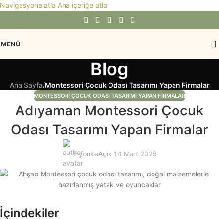
Navigasyona atla
Ana içeriğe atla
MENÜ
Blog
Ana Sayfa
/
Montessori Çocuk Odası Tasarımı Yapan Firmalar
MONTESSORI ÇOCUK ODASI TASARIMI YAPAN FIRMALAR
Adıyaman Montessori Çocuk
Odası Tasarımı Yapan Firmalar
Fiyonka
Açık 14 Mart 2025
İçindekiler