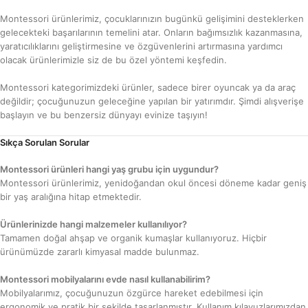
Montessori ürünlerimiz, çocuklarınızın bugünkü gelişimini desteklerken
gelecekteki başarılarının temelini atar. Onların bağımsızlık kazanmasına,
yaratıcılıklarını geliştirmesine ve özgüvenlerini artırmasına yardımcı
olacak ürünlerimizle siz de bu özel yöntemi keşfedin.
Montessori kategorimizdeki ürünler, sadece birer oyuncak ya da araç
değildir; çocuğunuzun geleceğine yapılan bir yatırımdır. Şimdi alışverişe
başlayın ve bu benzersiz dünyayı evinize taşıyın!
Sıkça Sorulan Sorular
Montessori ürünleri hangi yaş grubu için uygundur?
Montessori ürünlerimiz, yenidoğandan okul öncesi döneme kadar geniş
bir yaş aralığına hitap etmektedir.
Ürünlerinizde hangi malzemeler kullanılıyor?
Tamamen doğal ahşap ve organik kumaşlar kullanıyoruz. Hiçbir
ürünümüzde zararlı kimyasal madde bulunmaz.
Montessori mobilyalarını evde nasıl kullanabilirim?
Mobilyalarımız, çocuğunuzun özgürce hareket edebilmesi için
ergonomik ve pratik bir şekilde tasarlanmıştır. Kullanım kılavuzlarımızdan