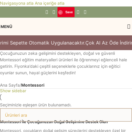
Navigasyona atla
Ana içeriğe atla
Save
MENÜ
mi Sepette Otomatik Uygulanacaktır.
Çok Al Az Öde İndirimi
Çocuğunuzun zeka gelişimini destekleyen, doğal ve güvenli
Montessori eğitim materyalleri ürünleri ile öğrenmeyi eğlenceli hale
getirin. Fiyonka’daki çeşitli seçeneklerle çocuklarınız için eğitici
oyunlar sunun, hayal güçlerini keşfedin!
Ana Sayfa
/
Montessori
Show sidebar
Seçiminizle eşleşen ürün bulunamadı.
Montessori İle Çocuğunuzun Doğal Gelişimine Destek Olun
Montessori, çocukların doğal gelişim süreçlerini destekleyen özel bir