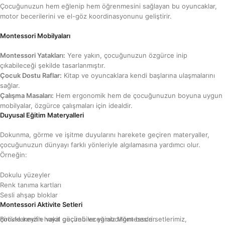
Çocuğunuzun hem eğlenip hem öğrenmesini sağlayan bu oyuncaklar,
motor becerilerini ve el-göz koordinasyonunu geliştirir.
Montessori Mobilyaları
Montessori Yatakları:
Yere yakın, çocuğunuzun özgürce inip
çıkabileceği şekilde tasarlanmıştır.
Çocuk Dostu Raflar:
Kitap ve oyuncaklara kendi başlarına ulaşmalarını
sağlar.
Çalışma Masaları:
Hem ergonomik hem de çocuğunuzun boyuna uygun
mobilyalar, özgürce çalışmaları için idealdir.
Duyusal Eğitim Materyalleri
Dokunma, görme ve işitme duyularını harekete geçiren materyaller,
çocuğunuzun dünyayı farklı yönleriyle algılamasına yardımcı olur.
Örneğin:
Dokulu yüzeyler
Renk tanıma kartları
Sesli ahşap bloklar
Montessori Aktivite Setleri
Birlikte keyifle vakit geçirebileceğiniz Montessori setlerimiz, çocuklarınızın hayal gücünü ve yaratıcılığını besler.