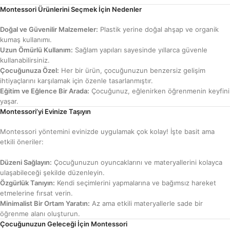
Montessori Ürünlerini Seçmek İçin Nedenler
Doğal ve Güvenilir Malzemeler:
Plastik yerine doğal ahşap ve organik
kumaş kullanımı.
Uzun Ömürlü Kullanım:
Sağlam yapıları sayesinde yıllarca güvenle
kullanabilirsiniz.
Çocuğunuza Özel:
Her bir ürün, çocuğunuzun benzersiz gelişim
ihtiyaçlarını karşılamak için özenle tasarlanmıştır.
Eğitim ve Eğlence Bir Arada:
Çocuğunuz, eğlenirken öğrenmenin keyfini
yaşar.
Montessori’yi Evinize Taşıyın
Montessori yöntemini evinizde uygulamak çok kolay! İşte basit ama
etkili öneriler:
Düzeni Sağlayın:
Çocuğunuzun oyuncaklarını ve materyallerini kolayca
ulaşabileceği şekilde düzenleyin.
Özgürlük Tanıyın:
Kendi seçimlerini yapmalarına ve bağımsız hareket
etmelerine fırsat verin.
Minimalist Bir Ortam Yaratın:
Az ama etkili materyallerle sade bir
öğrenme alanı oluşturun.
Çocuğunuzun Geleceği İçin Montessori