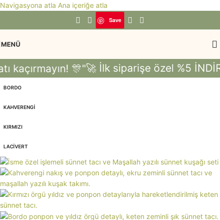
Navigasyona atla
Ana içeriğe atla
Save
MENÜ
🚀 İlk siparişe özel %5 İNDİR
ı kaçırmayın! 🎊"
BORDO
KAHVERENGI
KIRMIZI
LACIVERT