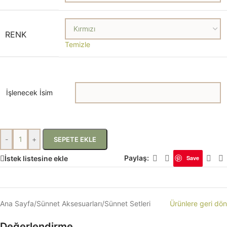
RENK
Temizle
İşlenecek İsim
-
+
SEPETE EKLE
Paylaş:
İstek listesine ekle
Save
Ana Sayfa
/
Sünnet Aksesuarları
/
Sünnet Setleri
Ürünlere geri dön
Değerlendirme​