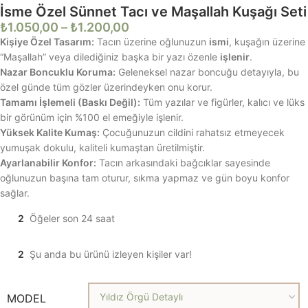
İsme Özel Sünnet Tacı ve Maşallah Kuşağı Seti
₺
1.050,00
–
₺
1.200,00
Kişiye Özel Tasarım:
Tacın üzerine oğlunuzun
ismi
, kuşağın üzerine
“Maşallah” veya dilediğiniz başka bir yazı özenle
işlenir
.
Nazar Boncuklu Koruma:
Geleneksel nazar boncuğu detayıyla, bu
özel günde tüm gözler üzerindeyken onu korur.
Tamamı İşlemeli (Baskı Değil):
Tüm yazılar ve figürler, kalıcı ve lüks
bir görünüm için %100 el emeğiyle işlenir.
Yüksek Kalite Kumaş:
Çocuğunuzun cildini rahatsız etmeyecek
yumuşak dokulu, kaliteli kumaştan üretilmiştir.
Ayarlanabilir Konfor:
Tacın arkasındaki bağcıklar sayesinde
oğlunuzun başına tam oturur, sıkma yapmaz ve gün boyu konfor
sağlar.
2
Öğeler son 24 saat
2
Şu anda bu ürünü izleyen kişiler var!
MODEL