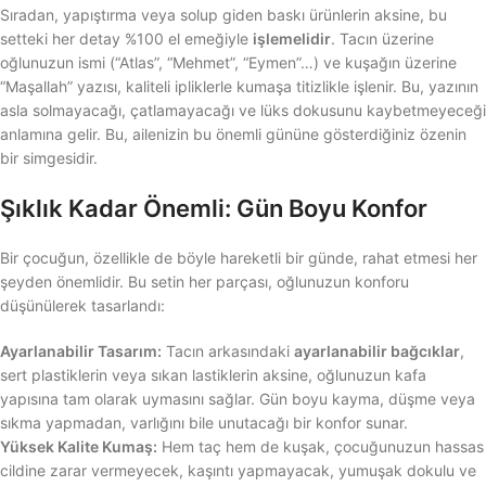
Sıradan, yapıştırma veya solup giden baskı ürünlerin aksine, bu
setteki her detay %100 el emeğiyle
işlemelidir
. Tacın üzerine
oğlunuzun ismi (“Atlas”, “Mehmet”, “Eymen”…) ve kuşağın üzerine
“Maşallah” yazısı, kaliteli ipliklerle kumaşa titizlikle işlenir. Bu, yazının
asla solmayacağı, çatlamayacağı ve lüks dokusunu kaybetmeyeceği
anlamına gelir. Bu, ailenizin bu önemli gününe gösterdiğiniz özenin
bir simgesidir.
Şıklık Kadar Önemli: Gün Boyu Konfor
Bir çocuğun, özellikle de böyle hareketli bir günde, rahat etmesi her
şeyden önemlidir. Bu setin her parçası, oğlunuzun konforu
düşünülerek tasarlandı:
Ayarlanabilir Tasarım:
Tacın arkasındaki
ayarlanabilir bağcıklar
,
sert plastiklerin veya sıkan lastiklerin aksine, oğlunuzun kafa
yapısına tam olarak uymasını sağlar. Gün boyu kayma, düşme veya
sıkma yapmadan, varlığını bile unutacağı bir konfor sunar.
Yüksek Kalite Kumaş:
Hem taç hem de kuşak, çocuğunuzun hassas
cildine zarar vermeyecek, kaşıntı yapmayacak, yumuşak dokulu ve