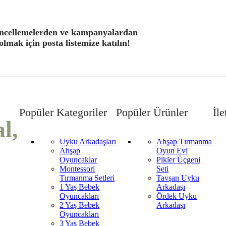
ncellemelerden ve kampanyalardan
lmak için posta listemize katılın!
Popüler Kategoriler
Popüler Ürünler
İle
l,
Uyku Arkadaşları
Ahşap Tırmanma
Ahşap
Oyun Evi
Oyuncaklar
Pikler Üçgeni
Montessori
Seti
Tırmanma Setleri
Tavşan Uyku
1 Yaş Bebek
Arkadaşı
Oyuncakları
Ördek Uyku
2 Yaş Bebek
Arkadaşı
Oyuncakları
3 Yaş Bebek