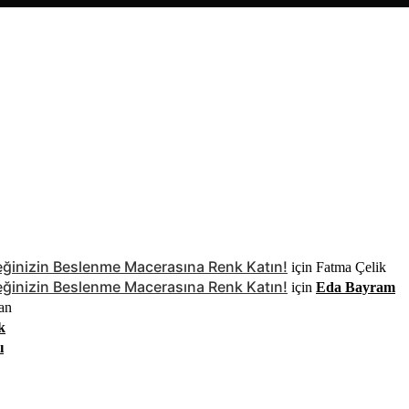
Bebeğinizin Beslenme Macerasına Renk Katın!
için
Fatma Çelik
Bebeğinizin Beslenme Macerasına Renk Katın!
için
Eda Bayram
an
k
ı