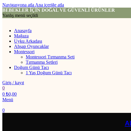
Navigasyona atla
Ana içeriğe atla
BEBEKLER İÇİN DOĞAL VE GÜVENLİ ÜRÜNLER
Yanlış menü seçildi
Anasayfa
Mağaza
Uyku Arkadaşı
Ahşap Oyuncaklar
Montessori
Montessori Tırmanma Seti
Tırmanma Setleri
Doğum Günü Tacı
1 Yaş Doğum Günü Tacı
Giriş / kayıt
0
0
₺
0,00
Menü
0
A