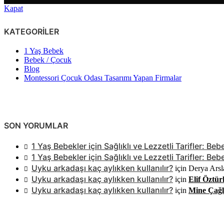
Kapat
KATEGORILER
1 Yaş Bebek
Bebek / Çocuk
Blog
Montessori Çocuk Odası Tasarımı Yapan Firmalar
SON YORUMLAR
1 Yaş Bebekler için Sağlıklı ve Lezzetli Tarifler: 
1 Yaş Bebekler için Sağlıklı ve Lezzetli Tarifler: 
Uyku arkadaşı kaç aylıkken kullanılır?
için
Derya Arsl
Uyku arkadaşı kaç aylıkken kullanılır?
için
Elif Öztür
Uyku arkadaşı kaç aylıkken kullanılır?
için
Mine Çağl